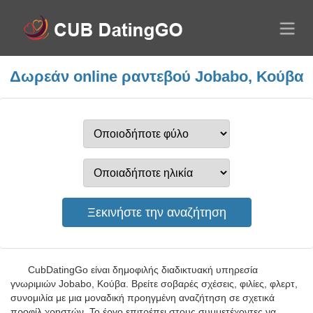
Δωρεάν online ραντεβού Jobabo, Κούβα
CubDatingGo είναι δημοφιλής διαδικτυακή υπηρεσία
γνωριμιών Jobabo, Κούβα. Βρείτε σοβαρές σχέσεις, φιλίες, φλερτ,
συνομιλία με μια μοναδική προηγμένη αναζήτηση σε σχετικά
προφίλ χρηστών. Το έργο επιτρέπει στους συμμετέχοντες να