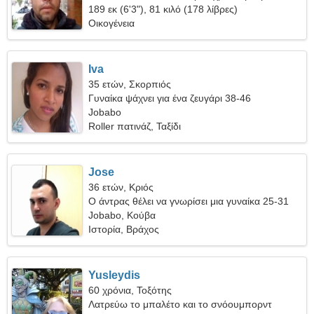
δροσερή γυναίκα
189 εκ (6'3"), 81 κιλό (178 λίβρες)
Οικογένεια
Iva
35 ετών, Σκορπιός
Γυναίκα ψάχνει για ένα ζευγάρι 38-46
Jobabo
Roller πατινάζ, Ταξίδι
Jose
36 ετών, Κριός
Ο άντρας θέλει να γνωρίσει μια γυναίκα 25-31
Jobabo, Κούβα
Ιστορία, Βράχος
Yusleydis
60 χρόνια, Τοξότης
Λατρεύω το μπαλέτο και το σνόουμπορντ