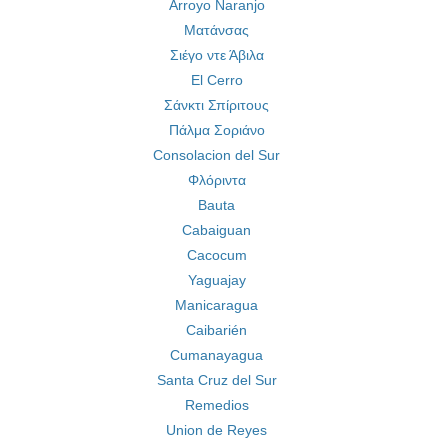
Arroyo Naranjo
Ματάνσας
Σιέγο ντε Άβιλα
El Cerro
Σάνκτι Σπίριτους
Πάλμα Σοριάνο
Consolacion del Sur
Φλόριντα
Bauta
Cabaiguan
Cacocum
Yaguajay
Manicaragua
Caibarién
Cumanayagua
Santa Cruz del Sur
Remedios
Union de Reyes