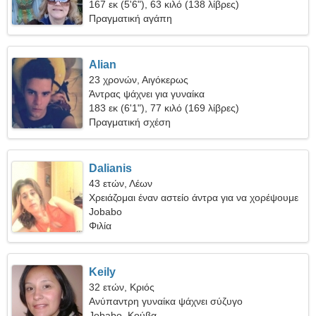
167 εκ (5'6"), 63 κιλό (138 λίβρες)
Πραγματική αγάπη
Alian
23 χρονών, Αιγόκερως
Άντρας ψάχνει για γυναίκα
183 εκ (6'1"), 77 κιλό (169 λίβρες)
Πραγματική σχέση
Dalianis
43 ετών, Λέων
Χρειάζομαι έναν αστείο άντρα για να χορέψουμε
μαζί
Jobabo
Φιλία
Keily
32 ετών, Κριός
Ανύπαντρη γυναίκα ψάχνει σύζυγο
Jobabo, Κούβα