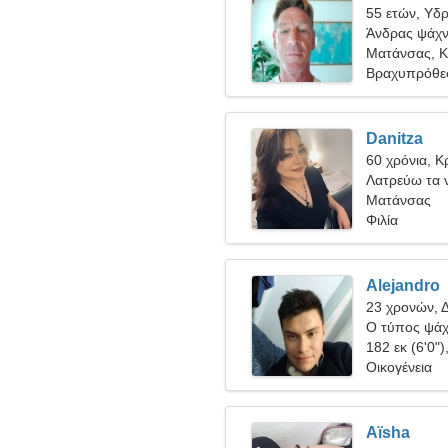
55 ετών, Υδ
Άνδρας ψάχνε
Ματάνσας, 
Βραχυπρόθε
Danitza
60 χρόνια, Κ
Λατρεύω τα ν
Ματάνσας
Φιλία
Alejandro
23 χρονών, Δ
Ο τύπος ψάχν
182 εκ (6'0")
Οικογένεια
Aïsha