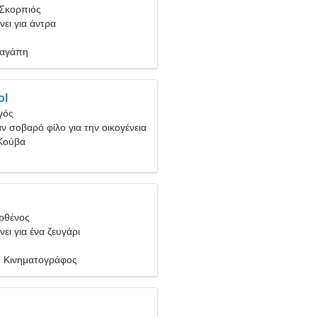
 Σκορπιός
νει για άντρα
 αγάπη
ol
γός
ν σοβαρό φίλο για την οικογένεια
Κούβα
ρθένος
ει για ένα ζευγάρι
, Κινηματογράφος