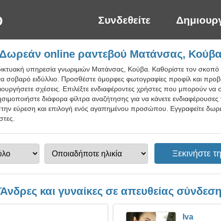
Συνδεθείτε
Δημιουρ
Δωρεάν online ραντεβού Ματάνσας, Κούβ
δικτυακή υπηρεσία γνωριμιών Ματάνσας, Κούβα. Καθορίστε τον σκοπό 
ε ένα σοβαρό ειδύλλιο. Προσθέστε όμορφες φωτογραφίες προφίλ και προ
ιουργήσετε σχέσεις. Επιλέξτε ενδιαφέροντες χρήστες που μπορούν να σα
ησιμοποιήστε διάφορα φίλτρα αναζήτησης για να κάνετε ενδιαφέρουσες 
στην εύρεση και επιλογή ενός αγαπημένου προσώπου. Εγγραφείτε δωρ
στες.
Άνδρες και γυναίκες σε απευθείας σύνδεσ
Iva