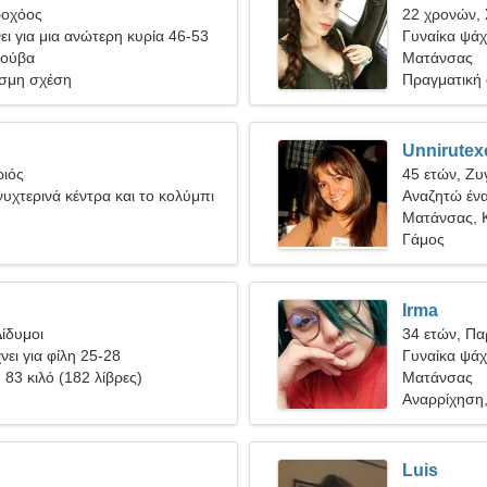
ροχόος
22 χρονών,
ι για μια ανώτερη κυρία 46-53
Γυναίκα ψάχ
Κούβα
Ματάνσας
σμη σχέση
Πραγματική
Unnirutex
ριός
45 ετών, Ζυ
υχτερινά κέντρα και το κολύμπι
Αναζητώ ένα
Ματάνσας, 
Γάμος
Irma
ίδυμοι
34 ετών, Πα
ει για φίλη 25-28
Γυναίκα ψάχν
, 83 κιλό (182 λίβρες)
Ματάνσας
Αναρρίχηση
Luis