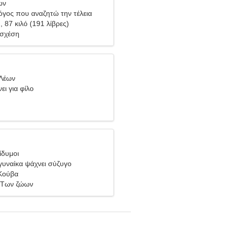
ων
όγος που αναζητώ την τέλεια
), 87 κιλό (191 λίβρες)
 σχέση
 Λέων
ει για φίλο
ίδυμοι
υναίκα ψάχνει σύζυγο
Κούβα
 Των ζώων