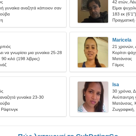
ύς
42 ετών, Λέ
κή γυναίκα αναζητά κάποιον σαν
Είμαι ψυχολ
Κούβα
γυναίκα
183 εκ (6'1"
ση
Πραγματική
Maricela
ορπιός
21 χρονών,
ει να γνωρίσει μια γυναίκα 25-28
Κορίτσι ψάχν
, 90 κιλό (198 λίβρες)
Ματάνσας
ινάζ
Γάμος
Isa
ός
30 χρόνια, Δ
αναζητά γυναίκα 23-30
Ανύπαντρη γ
Κούβα
Ματάνσας, 
 Ράφτινγκ
Ζωγραφική,