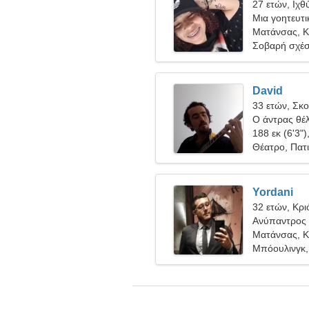
27 ετών, Ιχθ
Μια γοητευτι
εσάς
Ματάνσας, 
Σοβαρή σχέ
David
33 ετών, Σκ
Ο άντρας θέλ
188 εκ (6'3")
Θέατρο, Πατ
Yordani
32 ετών, Κρι
Ανύπαντρος 
Ματάνσας, 
Μπόουλινγκ,