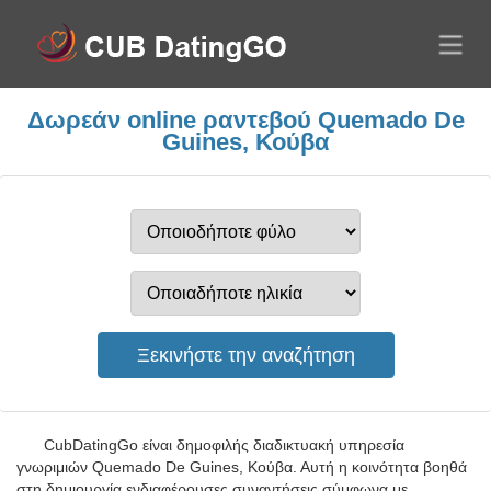
Δωρεάν online ραντεβού Quemado De
Guines, Κούβα
CubDatingGo είναι δημοφιλής διαδικτυακή υπηρεσία
γνωριμιών Quemado De Guines, Κούβα. Αυτή η κοινότητα βοηθά
στη δημιουργία ενδιαφέρουσες συναντήσεις σύμφωνα με