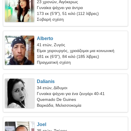
23 χρονών, Αιγόκερως
Γυναίκα ψάχνει για άντρα
173 εκ (5'9"), 51 κιλό (112 λίβρες)
Σοβαρή σχέση
Alberto
41 ετών, Ζυγός
Είμαι χειρουργός, χρειάζομαι μια κοινωνική
γυναίκα
181 εκ (6'0"), 84 κιλό (185 λίβρες)
Πραγματική σχέση
Dalianis
34 ετών, Δίδυμοι
Γυναίκα ψάχνει για ένα ζευγάρι 40-41
Quemado De Guines
Βαρκάδα, Μελισσοκομία
Joel
35 ετών, Ταύρος