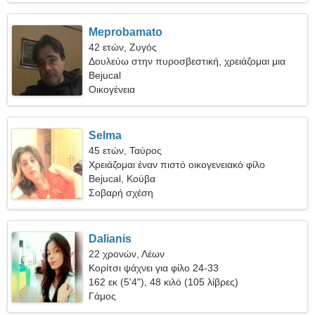
Meprobamato
42 ετών, Ζυγός
Δουλεύω στην πυροσβεστική, χρειάζομαι μια
αισθησιακή γυναίκα
Bejucal
Οικογένεια
Selma
45 ετών, Ταύρος
Χρειάζομαι έναν πιστό οικογενειακό φίλο
Bejucal, Κούβα
Σοβαρή σχέση
Dalianis
22 χρονών, Λέων
Κορίτσι ψάχνει για φίλο 24-33
162 εκ (5'4"), 48 κιλό (105 λίβρες)
Γάμος