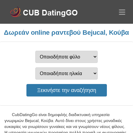
Δωρεάν online ραντεβού Bejucal, Κούβα
CubDatingGo είναι δημοφιλής διαδικτυακή υπηρεσία
γνωριμιών Bejucal, Κούβα. Αυτό δίνει στους χρήστες μοναδικές
ευκαιρίες να γνωρίσουν γυναίκες και να γνωρίσουν νέους φίλους.
Η υπηρεσία γνωριμιών προσφέρει πολλά προφίλ με φωτογραφίες