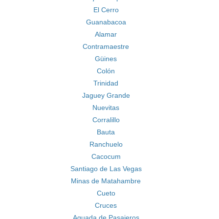
El Cerro
Guanabacoa
Alamar
Contramaestre
Güines
Colón
Trinidad
Jaguey Grande
Nuevitas
Corralillo
Bauta
Ranchuelo
Cacocum
Santiago de Las Vegas
Minas de Matahambre
Cueto
Cruces
Aguada de Pasajeros