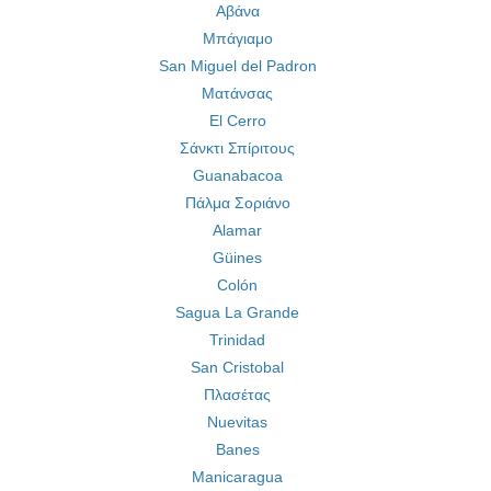
Αβάνα
Μπάγιαμο
San Miguel del Padron
Ματάνσας
El Cerro
Σάνκτι Σπίριτους
Guanabacoa
Πάλμα Σοριάνο
Alamar
Güines
Colón
Sagua La Grande
Trinidad
San Cristobal
Πλασέτας
Nuevitas
Banes
Manicaragua