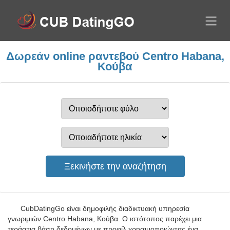
Δωρεάν online ραντεβού Centro Habana,
Κούβα
CubDatingGo είναι δημοφιλής διαδικτυακή υπηρεσία
γνωριμιών Centro Habana, Κούβα. Ο ιστότοπος παρέχει μια
τεράστια βάση δεδομένων με προφίλ χρησιμοποιώντας ένα