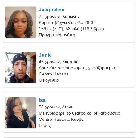
Jacqueline
23 χρονών, Καρκίνος
Κορίτσι ψάχνει για φίλο 26-34
169 εκ (5'7"), 53 κιλό (116 λίβρες)
Πραγματική αγάπη
Junie
46 χρονών, Σκορπιός
Δουλεύω σε νοσοκομείο, χρειάζομαι μια
χαρούμενη γυναίκα
Centro Habana
Οικογένεια
Isa
58 χρονών, Λέων
Με ενδιαφέρει το θέατρο και οι καταδύσεις
Centro Habana, Κούβα
Γάμος