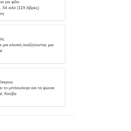
ει για φίλο
), 54 κιλό (119 λίβρες)
ση
ιός
ε μια κλινική αναζητώντας μια
γυναίκα
al
γόκερως
ει το μπόουλινγκ και τα ψώνια
al, Κούβα