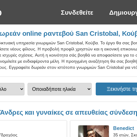
Συνδεθείτε
Δημιουρ
ωρεάν online ραντεβού San Cristobal, Κού
ικτυακή υπηρεσία γνωριμιών San Cristobal, Κούβα. Το έργο θα σας βοη
ίσετε νέους φίλους. Η προβολή προφίλ χρηστών και η εικονική επικοιν
ε ισχυρές σχέσεις. Αυτή η κοινότητα σάς βοηθά να αποφασίσετε για το 
υνομιλείτε με ενδιαφέροντα μέλη. Η προηγμένη αναζήτηση θα σας βοηθή
υς. Εγγραφείτε δωρεάν στον ιστότοπο γνωριμιών San Cristobal για ντό
Άνδρες και γυναίκες σε απευθείας σύνδεσ
Benedict
Υδροχόος
35 ετών, Σκ