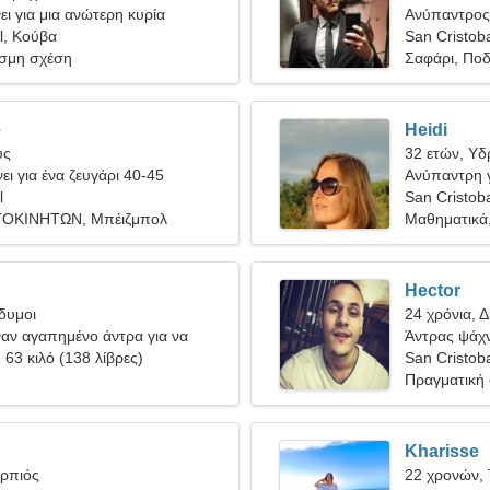
ι για μια ανώτερη κυρία
Ανύπαντρος
l, Κούβα
San Cristob
σμη σχέση
Σαφάρι, Πο
e
Heidi
ύς
32 ετών, Υ
ει για ένα ζευγάρι 40-45
Ανύπαντρη γ
l
San Cristob
ΟΚΙΝΗΤΩΝ, Μπέιζμπολ
Μαθηματικά,
Hector
ίδυμοι
24 χρόνια, Δ
ναν αγαπημένο άντρα για να
Άντρας ψάχν
αζί
, 63 κιλό (138 λίβρες)
San Cristob
Πραγματική
Kharisse
ορπιός
22 χρονών, 