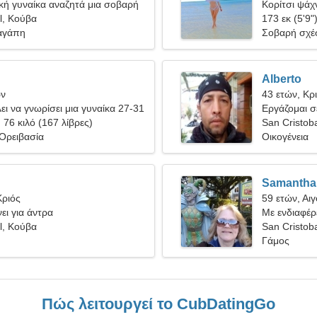
κή γυναίκα αναζητά μια σοβαρή
Κορίτσι ψάχν
l, Κούβα
173 εκ (5'9"
αγάπη
Σοβαρή σχέ
Alberto
ων
43 ετών, Κρ
ει να γνωρίσει μια γυναίκα 27-31
Εργάζομαι σ
, 76 κιλό (167 λίβρες)
ενεργητική 
San Cristob
 Ορειβασία
Οικογένεια
Samantha
Κριός
59 ετών, Αι
ει για άντρα
Με ενδιαφέρ
l, Κούβα
San Cristob
Γάμος
Πώς λειτουργεί το CubDatingGo