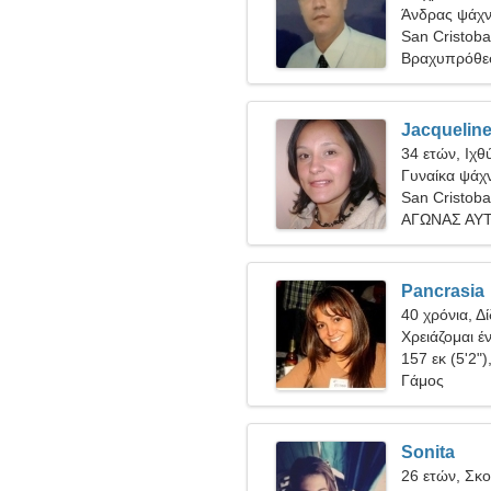
Άνδρας ψάχνε
San Cristoba
Βραχυπρόθε
Jacquelin
34 ετών, Ιχθ
Γυναίκα ψάχν
San Cristoba
ΑΓΩΝΑΣ ΑΥΤ
Pancrasia
40 χρόνια, Δ
Χρειάζομαι έ
χορέψουμε μ
157 εκ (5'2")
Γάμος
Sonita
26 ετών, Σκ