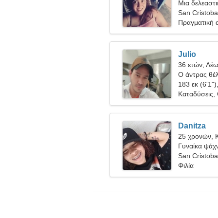
Μια δελεαστι
σχέση
San Cristoba
Πραγματική 
Julio
36 ετών, Λέ
Ο άντρας θέλ
183 εκ (6'1")
Καταδύσεις,
Danitza
25 χρονών, 
Γυναίκα ψάχν
San Cristoba
Φιλία