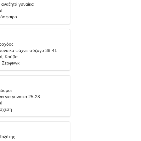
 αναζητά γυναίκα
al
δόσφαιρο
δροχόος
υναίκα ψάχνει σύζυγο 38-41
al, Κούβα
 Σέρφινγκ
ίδυμοι
ει για γυναίκα 25-28
al
 σχέση
Τοξότης