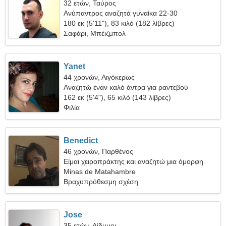
32 ετών, Ταύρος
Ανύπαντρος αναζητά γυναίκα 22-30
180 εκ (5'11"), 83 κιλό (182 λίβρες)
Σαφάρι, Μπέιζμπολ
Yanet
44 χρονών, Αιγόκερως
Αναζητώ έναν καλό άντρα για ραντεβού
162 εκ (5'4"), 65 κιλό (143 λίβρες)
Φιλία
Benedict
46 χρονών, Παρθένος
Είμαι χειροπράκτης και αναζητώ μια όμορφη
γυναίκα
Minas de Matahambre
Βραχυπρόθεσμη σχέση
Jose
35 ετών, Δίδυμοι