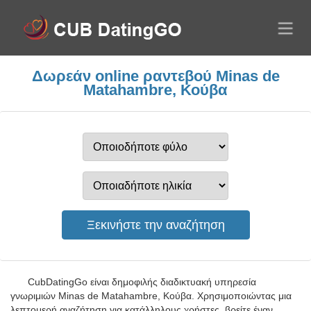
Δωρεάν online ραντεβού Minas de
Matahambre, Κούβα
CubDatingGo είναι δημοφιλής διαδικτυακή υπηρεσία
γνωριμιών Minas de Matahambre, Κούβα. Χρησιμοποιώντας μια
λεπτομερή αναζήτηση για κατάλληλους χρήστες, βρείτε έναν