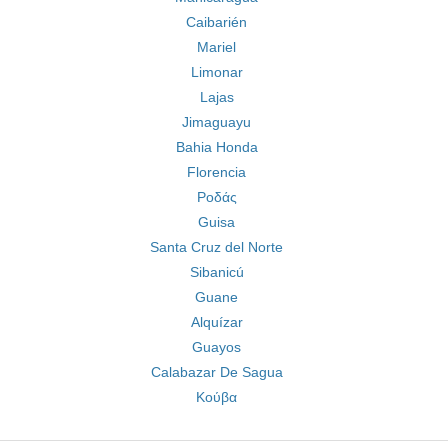
Caibarién
Mariel
Limonar
Lajas
Jimaguayu
Bahia Honda
Florencia
Ροδάς
Guisa
Santa Cruz del Norte
Sibanicú
Guane
Alquízar
Guayos
Calabazar De Sagua
Κούβα