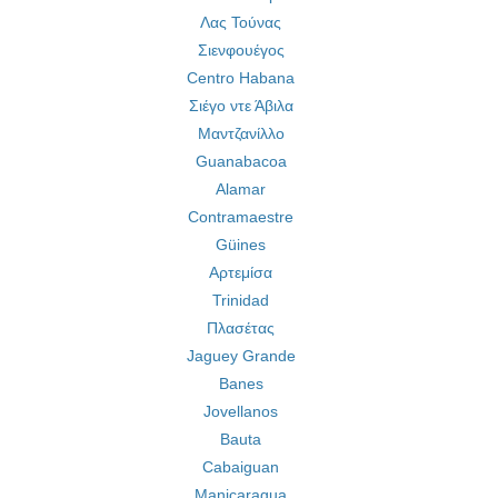
Λας Τούνας
Σιενφουέγος
Centro Habana
Σιέγο ντε Άβιλα
Μαντζανίλλο
Guanabacoa
Alamar
Contramaestre
Güines
Αρτεμίσα
Trinidad
Πλασέτας
Jaguey Grande
Banes
Jovellanos
Bauta
Cabaiguan
Manicaragua