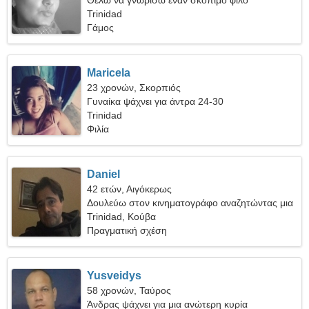
Θέλω να γνωρίσω έναν σκόπιμο φίλο
Trinidad
Γάμος
Maricela
23 χρονών, Σκορπιός
Γυναίκα ψάχνει για άντρα 24-30
Trinidad
Φιλία
Daniel
42 ετών, Αιγόκερως
Δουλεύω στον κινηματογράφο αναζητώντας μια
σαγηνευτική γυναίκα
Trinidad, Κούβα
Πραγματική σχέση
Yusveidys
58 χρονών, Ταύρος
Άνδρας ψάχνει για μια ανώτερη κυρία