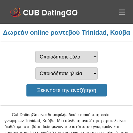
Δωρεάν online ραντεβού Trinidad, Κούβα
CubDatingGo είναι δημοφιλής διαδικτυακή υπηρεσία
γνωριμιών Trinidad, Κούβα. Μια σύνθετη αναζήτηση προφίλ είναι
διαθέσιμη στη βάση δεδομένων του ιστότοπου γνωριμιών και
χρησιμοποιεί ένα μοναδικό σύστημα για να προτείνει επιλογές που