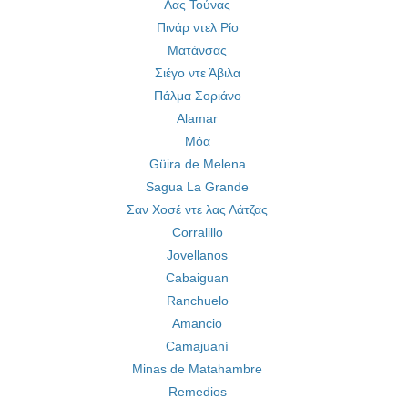
Λας Τούνας
Πινάρ ντελ Ρίο
Ματάνσας
Σιέγο ντε Άβιλα
Πάλμα Σοριάνο
Alamar
Μόα
Güira de Melena
Sagua La Grande
Σαν Χοσέ ντε λας Λάτζας
Corralillo
Jovellanos
Cabaiguan
Ranchuelo
Amancio
Camajuaní
Minas de Matahambre
Remedios