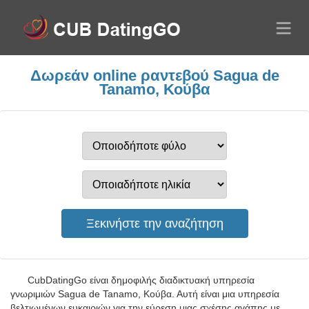
Δωρεάν online ραντεβού Sagua de
Tanamo, Κούβα
CubDatingGo είναι δημοφιλής διαδικτυακή υπηρεσία
γνωριμιών Sagua de Tanamo, Κούβα. Αυτή είναι μια υπηρεσία
βελτιωμένων ευκαιριών για την εύρεση μιας σχέσης αγάπης με