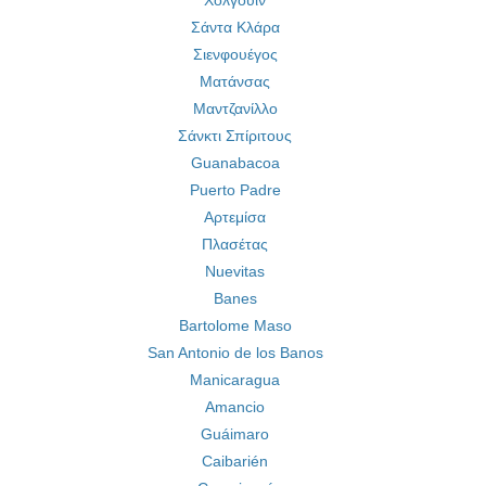
Χολγουίν
Σάντα Κλάρα
Σιενφουέγος
Ματάνσας
Μαντζανίλλο
Σάνκτι Σπίριτους
Guanabacoa
Puerto Padre
Αρτεμίσα
Πλασέτας
Nuevitas
Banes
Bartolome Maso
San Antonio de los Banos
Manicaragua
Amancio
Guáimaro
Caibarién