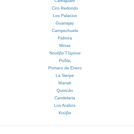
Camajuaní
Ciro Redondo
Los Palacios
Guanajay
Campechuela
Palmira
Minas
Νουέβα Τζερόνα
Ροδάς
Primero de Enero
La Sierpe
Manati
Quivicán
Candelaria
Los Arabos
Κούβα