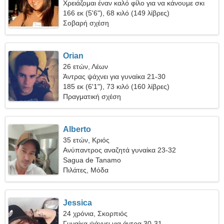
Χρειάζομαι έναν καλό φίλο για να κάνουμε σκι
μαζί
166 εκ (5'6"), 68 κιλό (149 λίβρες)
Σοβαρή σχέση
Orian
26 ετών, Λέων
Άντρας ψάχνει για γυναίκα 21-30
185 εκ (6'1"), 73 κιλό (160 λίβρες)
Πραγματική σχέση
Alberto
35 ετών, Κριός
Ανύπαντρος αναζητά γυναίκα 23-32
Sagua de Tanamo
Πιλάτες, Μόδα
Jessica
24 χρόνια, Σκορπιός
Γυναίκα ψάχνει για άντρα 30-31