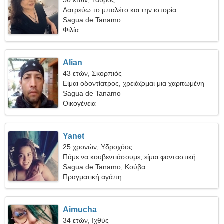
56 ετών, Ταύρος
Λατρεύω το μπαλέτο και την ιστορία
Sagua de Tanamo
Φιλία
Alian
43 ετών, Σκορπιός
Είμαι οδοντίατρος, χρειάζομαι μια χαριτωμένη
γυναίκα
Sagua de Tanamo
Οικογένεια
Yanet
25 χρονών, Υδροχόος
Πάμε να κουβεντιάσουμε, είμαι φανταστική
γυναίκα
Sagua de Tanamo, Κούβα
Πραγματική αγάπη
Aimucha
34 ετών, Ιχθύς