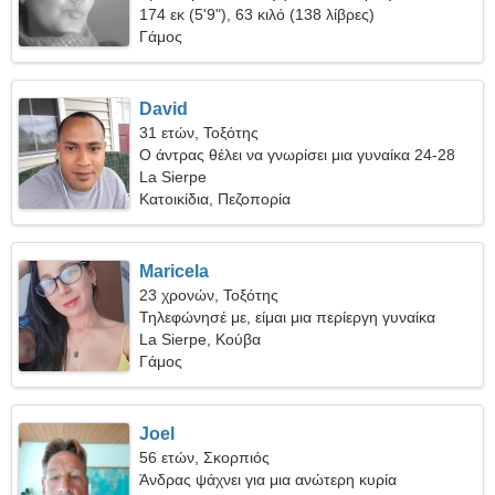
ταξιδέψουμε μαζί
174 εκ (5'9"), 63 κιλό (138 λίβρες)
Γάμος
David
31 ετών, Τοξότης
Ο άντρας θέλει να γνωρίσει μια γυναίκα 24-28
La Sierpe
Κατοικίδια, Πεζοπορία
Maricela
23 χρονών, Τοξότης
Τηλεφώνησέ με, είμαι μια περίεργη γυναίκα
La Sierpe, Κούβα
Γάμος
Joel
56 ετών, Σκορπιός
Άνδρας ψάχνει για μια ανώτερη κυρία