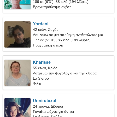
189 εκ (6'3"), 88 κιλό (194 λίβρες)
Βραχυπρόθεσμη σχέση
Yordani
42 ετών, Ζυγός
Δουλεύω σε μια αποθήκη αναζητώντας μια
ρομαντική γυναίκα
177 εκ (5'10"), 86 κιλό (189 λίβρες)
Πραγματική σχέση
Kharisse
55 ετών, Κριός
Λατρεύω την ψυχολογία και την κιθάρα
La Sierpe
Φιλία
Unnirutexol
24 χρόνια, Δίδυμοι
Γυναίκα ψάχνει για άντρα
La Sierpe, Κούβα