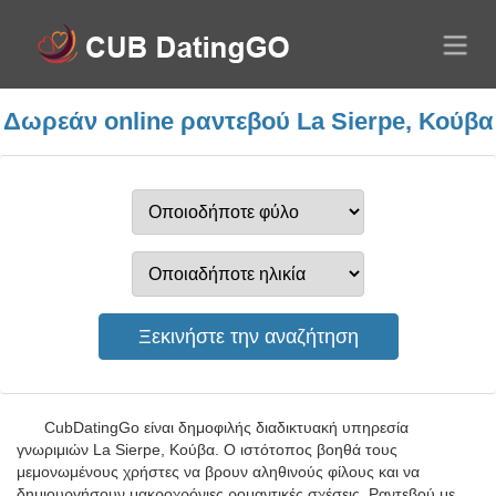
Δωρεάν online ραντεβού La Sierpe, Κούβα
CubDatingGo είναι δημοφιλής διαδικτυακή υπηρεσία
γνωριμιών La Sierpe, Κούβα. Ο ιστότοπος βοηθά τους
μεμονωμένους χρήστες να βρουν αληθινούς φίλους και να
δημιουργήσουν μακροχρόνιες ρομαντικές σχέσεις. Ραντεβού με