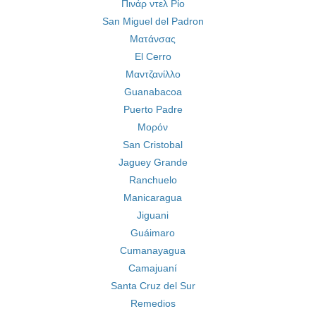
Πινάρ ντελ Ρίο
San Miguel del Padron
Ματάνσας
El Cerro
Μαντζανίλλο
Guanabacoa
Puerto Padre
Μορόν
San Cristobal
Jaguey Grande
Ranchuelo
Manicaragua
Jiguani
Guáimaro
Cumanayagua
Camajuaní
Santa Cruz del Sur
Remedios