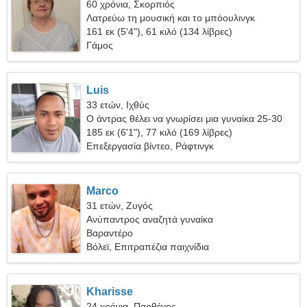
60 χρόνια, Σκορπιός
Λατρεύω τη μουσική και το μπόουλινγκ
161 εκ (5'4"), 61 κιλό (134 λίβρες)
Γάμος
Luis
33 ετών, Ιχθύς
Ο άντρας θέλει να γνωρίσει μια γυναίκα 25-30
185 εκ (6'1"), 77 κιλό (169 λίβρες)
Επεξεργασία βίντεο, Ράφτινγκ
Marco
31 ετών, Ζυγός
Ανύπαντρος αναζητά γυναίκα
Βαραντέρο
Βόλεϊ, Επιτραπέζια παιχνίδια
Kharisse
24 χρόνια, Παρθένος