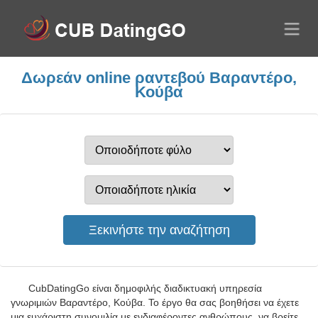
Δωρεάν online ραντεβού Βαραντέρο,
Κούβα
CubDatingGo είναι δημοφιλής διαδικτυακή υπηρεσία
γνωριμιών Βαραντέρο, Κούβα. Το έργο θα σας βοηθήσει να έχετε
μια ευχάριστη συνομιλία με ενδιαφέροντες ανθρώπους, να βρείτε