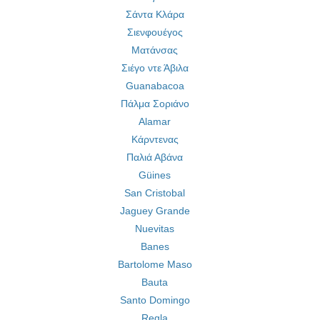
Σάντα Κλάρα
Σιενφουέγος
Ματάνσας
Σιέγο ντε Άβιλα
Guanabacoa
Πάλμα Σοριάνο
Alamar
Κάρντενας
Παλιά Αβάνα
Güines
San Cristobal
Jaguey Grande
Nuevitas
Banes
Bartolome Maso
Bauta
Santo Domingo
Regla