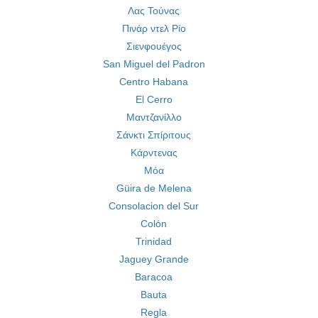
Λας Τούνας
Πινάρ ντελ Ρίο
Σιενφουέγος
San Miguel del Padron
Centro Habana
El Cerro
Μαντζανίλλο
Σάνκτι Σπίριτους
Κάρντενας
Μόα
Güira de Melena
Consolacion del Sur
Colón
Trinidad
Jaguey Grande
Baracoa
Bauta
Regla