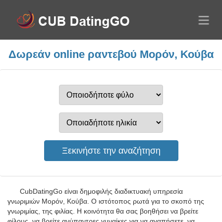
Δωρεάν online ραντεβού Μορόν, Κούβα
CubDatingGo είναι δημοφιλής διαδικτυακή υπηρεσία
γνωριμιών Μορόν, Κούβα. Ο ιστότοπος ρωτά για το σκοπό της
γνωριμίας, της φιλίας. Η κοινότητα θα σας βοηθήσει να βρείτε
φίλους, να βρείτε ανύπαντρες γυναίκες για να αγαπήσετε, να