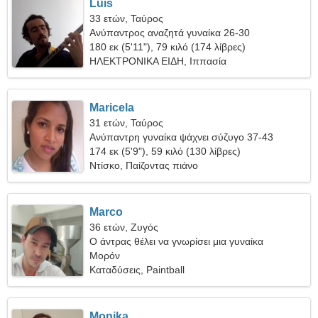
Luis
33 ετών, Ταύρος
Ανύπαντρος αναζητά γυναίκα 26-30
180 εκ (5'11"), 79 κιλό (174 λίβρες)
ΗΛΕΚΤΡΟΝΙΚΑ ΕΙΔΗ, Ιππασία
Maricela
31 ετών, Ταύρος
Ανύπαντρη γυναίκα ψάχνει σύζυγο 37-43
174 εκ (5'9"), 59 κιλό (130 λίβρες)
Ντίσκο, Παίζοντας πιάνο
Marco
36 ετών, Ζυγός
Ο άντρας θέλει να γνωρίσει μια γυναίκα
Μορόν
Καταδύσεις, Paintball
Monika