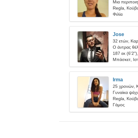
Μια περιποιη
αγάπης
Regla, Κούβ
Φιλία
Jose
32 ετών, Καρ
Ο άντρας θέλ
187 εκ (6'2")
Μπάσκετ, Ισ
Irma
25 χρονών, 
Γυναίκα ψάχν
Regla, Κούβ
Γάμος