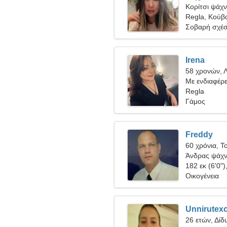
Κορίτσι ψάχν
Regla, Κούβ
Σοβαρή σχέ
Irena
58 χρονών, 
Με ενδιαφέρε
Regla
Γάμος
Freddy
60 χρόνια, Τ
Άνδρας ψάχνε
182 εκ (6'0")
Οικογένεια
Unnirutexo
26 ετών, Δίδ