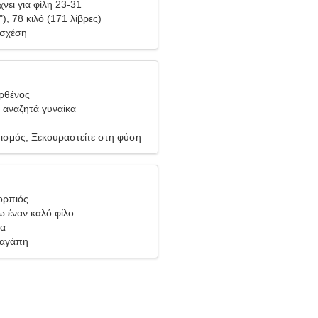
νει για φίλη 23-31
"), 78 κιλό (171 λίβρες)
 σχέση
ρθένος
 αναζητά γυναίκα
ισμός, Ξεκουραστείτε στη φύση
ορπιός
 έναν καλό φίλο
βα
 αγάπη