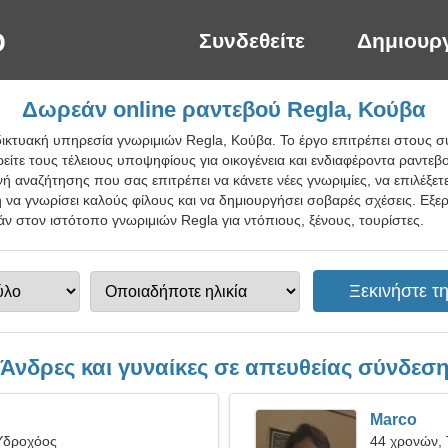
Συνδεθείτε
Δημιουρ
Δωρεάν online ραντεβού Regla, Κούβα
δικτυακή υπηρεσία γνωριμιών Regla, Κούβα. Το έργο επιτρέπει στους 
είτε τους τέλειους υποψηφίους για οικογένεια και ενδιαφέροντα ραντεβο
νή αναζήτησης που σας επιτρέπει να κάνετε νέες γνωριμίες, να επιλέξετε 
 να γνωρίσει καλούς φίλους και να δημιουργήσει σοβαρές σχέσεις. Εξε
εάν στον ιστότοπο γνωριμιών Regla για ντόπιους, ξένους, τουρίστες.
Άνδρες και γυναίκες σε απευθείας σύνδεσ
Marco
Υδροχόος
44 χρονών,