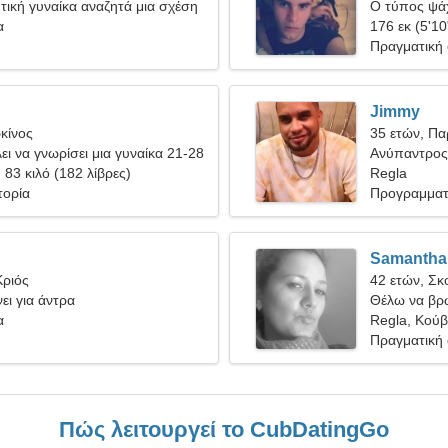
τική γυναίκα αναζητά μια σχέση
Ο τύπος ψάχ
α
176 εκ (5'10
Πραγματική
Jimmy
κίνος
35 ετών, Πα
ει να γνωρίσει μια γυναίκα 21-28
Ανύπαντρος
, 83 κιλό (182 λίβρες)
Regla
τορία
Προγραμματ
Samantha
Κριός
42 ετών, Σκ
ει για άντρα
Θέλω να βρω
α
Regla, Κού
Πραγματική
Πώς λειτουργεί το CubDatingGo