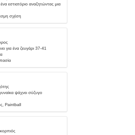
ένα εστιατόριο αναζητώντας μια
ική γυναίκα
σμη σχέση
ύρος
ει για ένα ζευγάρι 37-41
βα
ππασία
ξότης
υναίκα ψάχνει σύζυγο
, Paintball
Σκορπιός