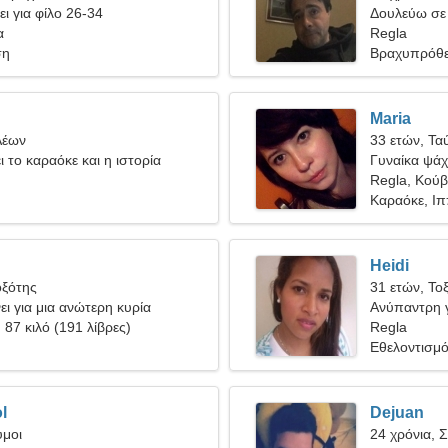
ει για φίλο 26-34
Δουλεύω σε 
α
συναισθηματ
Regla
ση
Βραχυπρόθε
Maria
Λέων
33 ετών, Τα
ι το καραόκε και η ιστορία
Γυναίκα ψάχν
Regla, Κού
Καραόκε, Ι
Heidi
οξότης
31 ετών, Το
ι για μια ανώτερη κυρία
Ανύπαντρη γ
, 87 κιλό (191 λίβρες)
Regla
Εθελοντισμός
l
Dejuan
υμοι
24 χρόνια, 